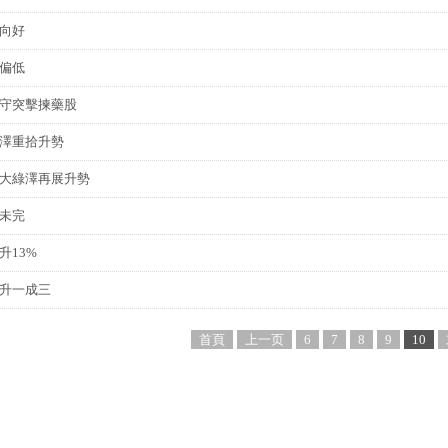
向好
偏低
守突擊揀藥股
澤重拾升勢
大綠澤再展升勢
未完
升13%
升一成三
首頁
上一页
6
7
8
9
10