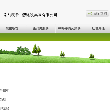
綠地官網
博大綠澤生態建設集團有限公司
業務板塊
產品與服務
戰略布局及業務
社會責任
爭優勢
亮麗
密密吸