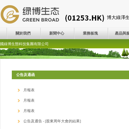
博大綠澤
關於我們
新聞中心
業務板塊
產品與
國綠博生態科技集團有限公司
公告及通函
月報表
月報表
月報表
公告及通告 - [股東周年大會的結果]