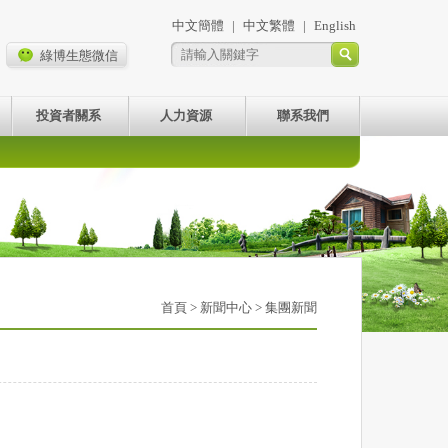
中文簡體
|
中文繁體
|
English
綠博生態微信
投資者關系
人力資源
聯系我們
首頁
>
新聞中心
> 集團新聞